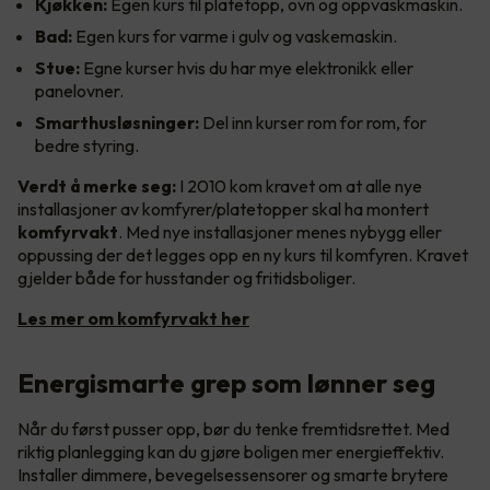
Kjøkken:
Egen kurs til platetopp, ovn og oppvaskmaskin.
Bad:
Egen kurs for varme i gulv og vaskemaskin.
Stue:
Egne kurser hvis du har mye elektronikk eller
panelovner.
Smarthusløsninger:
Del inn kurser rom for rom, for
bedre styring.
Verdt å merke seg:
I 2010 kom kravet om at alle nye
installasjoner av komfyrer/platetopper skal ha montert
komfyrvakt
. Med nye installasjoner menes nybygg eller
oppussing der det legges opp en ny kurs til komfyren. Kravet
gjelder både for husstander og fritidsboliger.
Les mer om komfyrvakt her
Energismarte grep som lønner seg
Når du først pusser opp, bør du tenke fremtidsrettet. Med
riktig planlegging kan du gjøre boligen mer energieffektiv.
Installer dimmere, bevegelsessensorer og smarte brytere