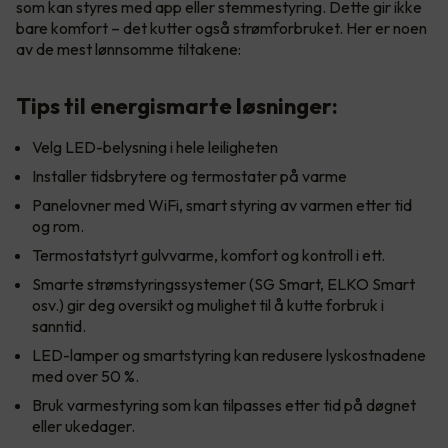
som kan styres med app eller stemmestyring. Dette gir ikke
bare komfort – det kutter også strømforbruket. Her er noen
av de mest lønnsomme tiltakene:
Tips til energismarte løsninger:
Velg LED-belysning i hele leiligheten
Installer tidsbrytere og termostater på varme
Panelovner med WiFi, smart styring av varmen etter tid
og rom.
Termostatstyrt gulvvarme, komfort og kontroll i ett.
Smarte strømstyringssystemer (SG Smart, ELKO Smart
osv.) gir deg oversikt og mulighet til å kutte forbruk i
sanntid.
LED-lamper og smartstyring kan redusere lyskostnadene
med over 50 %.
Bruk varmestyring som kan tilpasses etter tid på døgnet
eller ukedager.