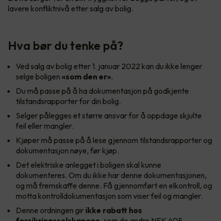
lavere konfliktnivå etter salg av bolig.
Hva bør du tenke på?
Ved salg av bolig etter 1. januar 2022 kan du ikke lenger
selge boligen
«som den er»
.
Du må passe på å ha dokumentasjon på godkjente
tilstandsrapporter for din bolig.
Selger pålegges et større ansvar for å oppdage skjulte
feil eller mangler.
Kjøper må passe på å lese gjennom tilstandsrapporter og
dokumentasjon nøye, før kjøp.
Det elektriske anlegget i boligen skal kunne
dokumenteres. Om du ikke har denne dokumentasjonen,
og må fremskaffe denne. Få gjennomført en elkontroll, og
motta kontrolldokumentasjon som viser feil og mangler.
Denne ordningen gir
ikke rabatt hos
forsikringsselskapene
, som de andre NEK 405