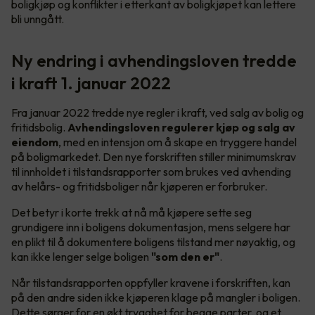
boligkjøp og konflikter i etterkant av boligkjøpet kan lettere
bli unngått.
Ny endring i avhendingsloven tredde
i kraft 1. januar 2022
Fra januar 2022 tredde nye regler i kraft, ved salg av bolig og
fritidsbolig.
Avhendingsloven regulerer kjøp og salg av
eiendom
, med en intensjon om å skape en tryggere handel
på boligmarkedet. Den nye forskriften stiller minimumskrav
til innholdet i tilstandsrapporter som brukes ved avhending
av helårs- og fritidsboliger når kjøperen er forbruker.
Det betyr i korte trekk at nå må kjøpere sette seg
grundigere inn i boligens dokumentasjon, mens selgere har
en plikt til å dokumentere boligens tilstand mer nøyaktig, og
kan ikke lenger selge boligen
"som den er"
.
Når tilstandsrapporten oppfyller kravene i forskriften, kan
på den andre siden ikke kjøperen klage på mangler i boligen.
Dette sørger for en økt trygghet for begge parter, og et