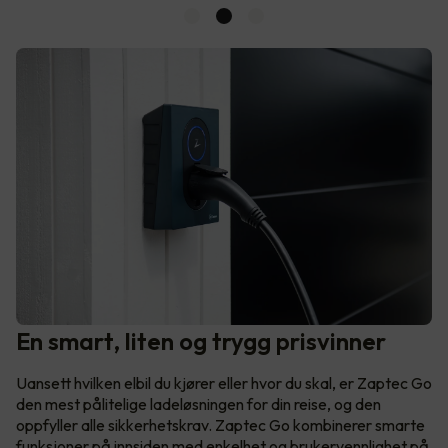
En smart, liten og trygg prisvinner
Uansett hvilken elbil du kjører eller hvor du skal, er Zaptec Go
den mest pålitelige ladeløsningen for din reise, og den
oppfyller alle sikkerhetskrav. Zaptec Go kombinerer smarte
funksjoner på innsiden med enkelhet og brukervennlighet på