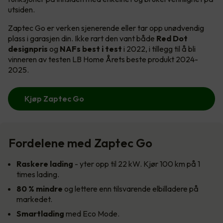
utsiden.
Zaptec Go er verken sjenerende eller tar opp unødvendig
plass i garasjen din. Ikke rart den vant både
Red Dot
designpris
og
NAFs best i test
i 2022, i tillegg til å bli
vinneren av testen LB Home Årets beste produkt 2024-
2025.
Kjøp Zaptec Go
Fordelene med Zaptec Go
Raskere lading
- yter opp til 22 kW. Kjør 100 km på 1
times lading.
80 % mindre
og lettere enn tilsvarende elbilladere på
markedet.
Smartlading
med Eco Mode.