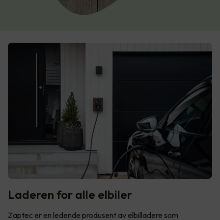
Laderen for alle elbiler
Zaptec er en ledende produsent av elbilladere som