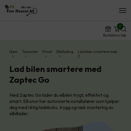
0
Butikk
Kurv
Søk
Hjem
Tjenester
Privat
Elbillading
Lad bilen smartere med
Z…
Lad bilen smartere med
Zaptec Go
Med Zaptec Go lader du elbilen trygt, effektivt og
smart. Elkonor har autoriserte installatører som hjelper
deg med riktig ladeboks, trygg og rask montering av
elbillader.