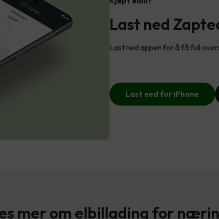
Kjøpt elbil?
Last ned Zapt
Last ned appen for å få full over
Last ned for iPhone
es mer om elbillading for næri