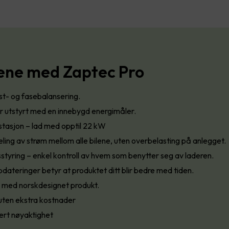
ene med Zaptec Pro
st- og fasebalansering.
r utstyrt med en innebygd energimåler.
stasjon – lad med opptil 22 kW
ling av strøm mellom alle bilene, uten overbelasting på anlegget.
styring – enkel kontroll av hvem som benytter seg av laderen.
dateringer betyr at produktet ditt blir bedre med tiden.
d med norskdesignet produkt.
t uten ekstra kostnader
ert nøyaktighet