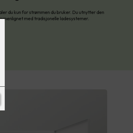
aler du kun for strømmen du bruker. Du utnytter den
mmenlignet med tradisjonelle ladesystemer.