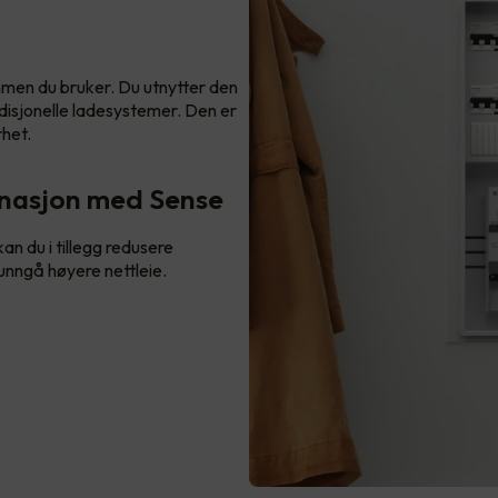
mmen du bruker. Du utnytter den
isjonelle ladesystemer. Den er
rhet.
inasjon med Sense
n du i tillegg redusere
 unngå høyere nettleie.