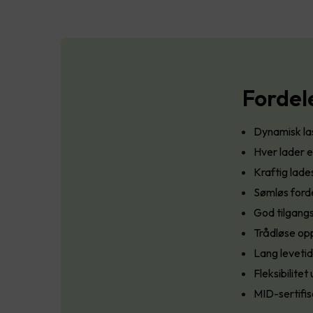
Fordel
Dynamisk la
Hver lader e
Kraftig lade
Sømløs forde
God tilgangs
Trådløse opp
Lang leveti
Fleksibilite
MID-sertifis