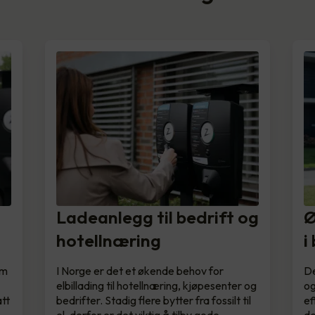
Ladeanlegg til bedrift og
Ø
hotellnæring
i
om
I Norge er det et økende behov for
De
elbillading til hotellnæring, kjøpesenter og
og
tt
bedrifter. Stadig flere bytter fra fossilt til
ef