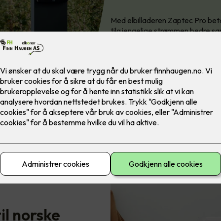
Med elbilladeren Zaptec Pro bet
tilgjengelige strømmen bedre sa
il norske