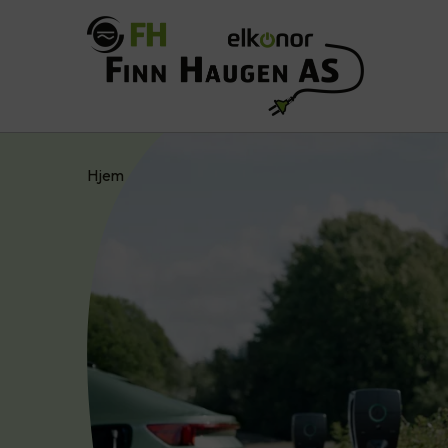
Hjem
Tjenester
Næring
Elbillading
Zap