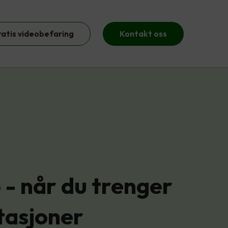
ratis videobefaring
Kontakt oss
 - når du trenger
stasjoner