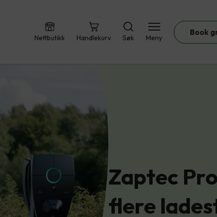
Book g
Nettbutikk
Handlekurv
Søk
Meny
tec Pro - når du tren…
Zaptec Pro
flere lade