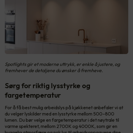
Spotlights gir et moderne uttrykk, er enkle å justere, og
fremhever de detaljene du ønsker å fremheve.
Sørg for riktig lysstyrke og
fargetemperatur
For å få best mulig arbeidslys på kjøkkenet anbefaler vi at
du velger lyskilder med en lysstyrke mellom 500–800
lumen. Du bør velge en fargetemperatur i det nøytrale til
varme spekteret, mellom 2700K og 4000K, som gir en
hyggelig atmosfære og nok lys til arbeidsoppgavene dine.