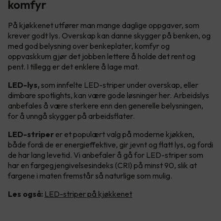
komfyr
På kjøkkenet utfører man mange daglige oppgaver, som
krever godt lys. Overskap kan danne skygger på benken, og
med god belysning over benkeplater, komfyr og
oppvaskkum gjør det jobben lettere å holde det rent og
pent. I tillegg er det enklere å lage mat.
LED-lys,
som innfelte LED-striper under overskap, eller
dimbare spotlights, kan være gode løsninger her. Arbeidslys
anbefales å være sterkere enn den generelle belysningen,
for å unngå skygger på arbeidsflater.
LED-striper
er et populært valg på moderne kjøkken,
både fordi de er energieffektive, gir jevnt og flatt lys, og fordi
de har lang levetid. Vi anbefaler å gå for LED-striper som
har en fargegjengivelsesindeks (CRI) på minst 90, slik at
fargene i maten fremstår så naturlige som mulig.
Les også:
LED-striper på kjøkkenet