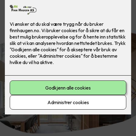
Fremhev design, arkitektur eller de
beste trekkene i boligen din