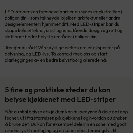
LED-striper kan fremheve partier du synes er ekstra fine i
boligen din - som takhøyde, bjelker, arkitektur eller andre
designelementer i hjemmet ditt. Med LED-striper kan du
skape kule effekter, unikt og enestående design og rett og
slett bare bedre belyste områder i boligen din.
Trenger du råd? Våre dyktige elektrikere er eksperter på
belysning, og LED-lys. Ta kontakt med oss og start
planleggingen av en bedre belyst bolig allerede nå.
5 fine og praktiske steder du kan
belyse kjøkkenet med LED-striper
Når du skal belyse et kjøkken kan du begynne å dele det opp
i soner, ut i fra størrelsen på kjøkkenet og hvordan du ønsker
å bruke det. Du kan for eksempel dele inn en sone med godt
arbeidslys til matlaging og en sone med stemningslys til