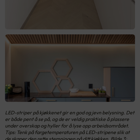
LED-striper på kjøkkenet gir en god og jevn belysning. Det
er både pent å se på, og de er veldig praktiske å plassere
under overskap og hyller for å lyse opp arbeidsområdet.
Tips: Tenk på fargetemperaturen på LED-stripene slik at
de skaper den rette stemningen på ditt kjøkken. Bilde 3: