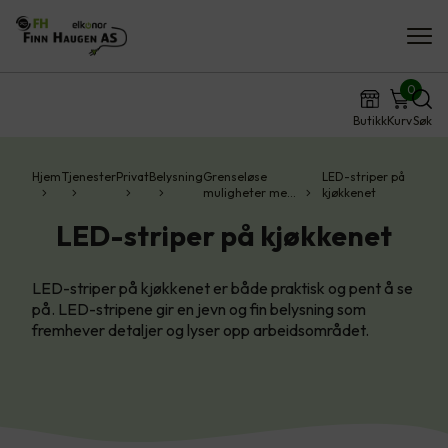
0
Butikk
Kurv
Søk
Hjem
Tjenester
Privat
Belysning
Grenseløse
LED-striper på
muligheter me…
kjøkkenet
LED-striper på kjøkkenet
LED-striper på kjøkkenet er både praktisk og pent å se
på. LED-stripene gir en jevn og fin belysning som
fremhever detaljer og lyser opp arbeidsområdet.