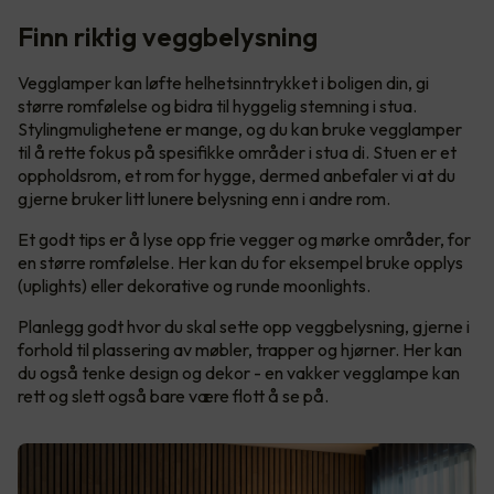
Finn riktig veggbelysning
Vegglamper kan løfte helhetsinntrykket i boligen din, gi
større romfølelse og bidra til hyggelig stemning i stua.
Stylingmulighetene er mange, og du kan bruke vegglamper
til å rette fokus på spesifikke områder i stua di. Stuen er et
oppholdsrom, et rom for hygge, dermed anbefaler vi at du
gjerne bruker litt lunere belysning enn i andre rom.
Et godt tips er å lyse opp frie vegger og mørke områder, for
en større romfølelse. Her kan du for eksempel bruke opplys
(uplights) eller dekorative og runde moonlights.
Planlegg godt hvor du skal sette opp veggbelysning, gjerne i
forhold til plassering av møbler, trapper og hjørner. Her kan
du også tenke design og dekor - en vakker vegglampe kan
rett og slett også bare være flott å se på.