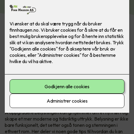
Belysning gjør mye for et rom, det skaper soner og
atmosfære. Med belysning er det kun fantasien som
stopper deg. Bilde: SG
Å oppgradere belysningen kan gi hjemmet ditt et nytt løft og
skape et mer moderne og tidsriktig uttrykk. Belysning er ikke
bare funksjonelt, det setter også tonen og stemningen i
ethvert rom. Her deler vi noen gode tips til hvordan du kan