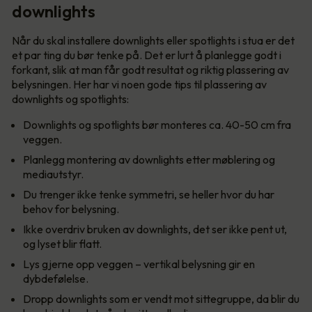
downlights
Når du skal installere downlights eller spotlights i stua er det
et par ting du bør tenke på. Det er lurt å planlegge godt i
forkant, slik at man får godt resultat og riktig plassering av
belysningen. Her har vi noen gode tips til plassering av
downlights og spotlights:
Downlights og spotlights bør monteres ca. 40-50 cm fra
veggen.
Planlegg montering av downlights etter møblering og
mediautstyr.
Du trenger ikke tenke symmetri, se heller hvor du har
behov for belysning.
Ikke overdriv bruken av downlights, det ser ikke pent ut,
og lyset blir flatt.
Lys gjerne opp veggen – vertikal belysning gir en
dybdefølelse.
Dropp downlights som er vendt mot sittegruppe, da blir du