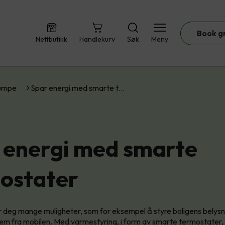
Book g
Nettbutikk
Handlekurv
Søk
Meny
umpe
Spar energi med smarte t…
 energi med smarte
ostater
r deg mange muligheter, som for eksempel å styre boligens belys
em fra mobilen. Med varmestyring, i form av smarte termostater, f