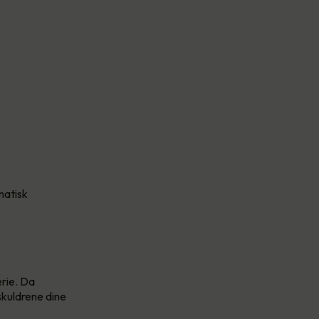
matisk
erie. Da
skuldrene dine