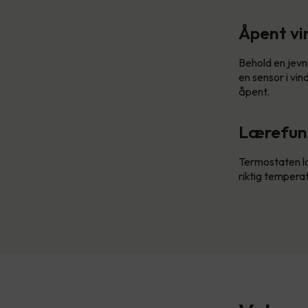
Åpent vi
Behold en jevn
en sensor i vi
åpent.
Lærefun
Termostaten læ
riktig temperatu