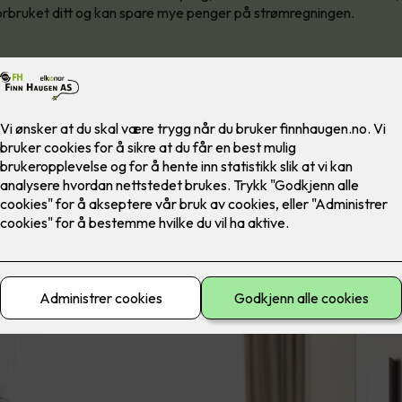
forbruket ditt og kan spare mye penger på strømregningen.