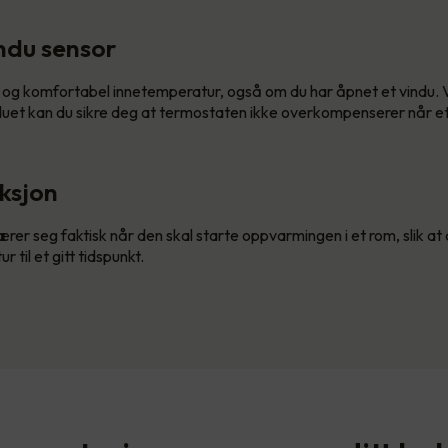
ndu sensor
 og komfortabel innetemperatur, også om du har åpnet et vindu.
nduet kan du sikre deg at termostaten ikke overkompenserer når et
ksjon
rer seg faktisk når den skal starte oppvarmingen i et rom, slik a
r til et gitt tidspunkt.