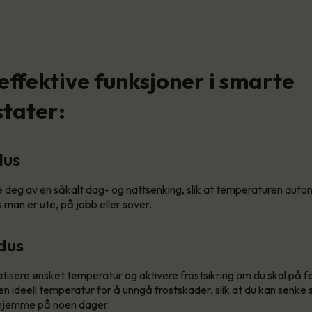
effektive funksjoner i smarte
tater:
lus
 deg av en såkalt dag- og nattsenking, slik at temperaturen auto
 man er ute, på jobb eller sover.
dus
isere ønsket temperatur og aktivere frostsikring om du skal på f
en ideell temperatur for å unngå frostskader, slik at du kan senke 
 hjemme på noen dager.