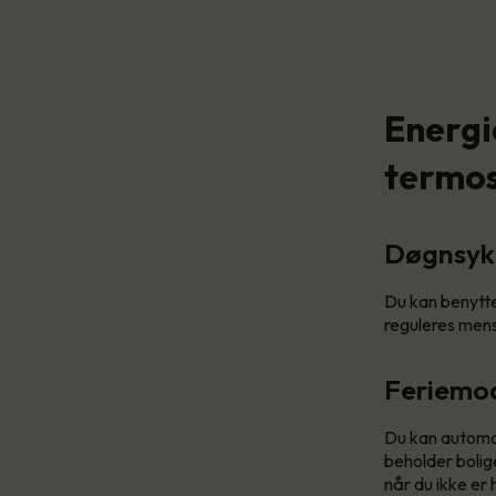
Energi
termos
Døgnsyk
Du kan benytte
reguleres mens
Feriemo
Du kan automat
beholder bolig
når du ikke er