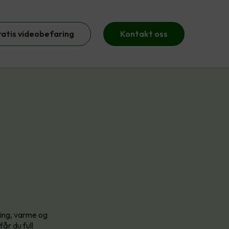
ratis videobefaring
Kontakt oss
ning, varme og
år du full