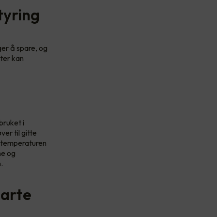
tyring
er å spare, og
ater kan
bruket i
er til gitte
e temperaturen
ne og
.
marte