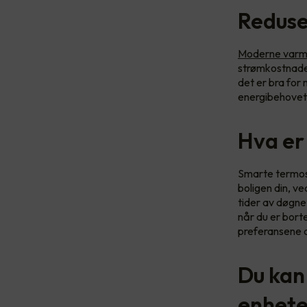
Reduse
Moderne varm
strømkostnaden
det er bra for
energibehovet 
Hva er
Smarte termost
boligen din, v
tider av døgne
når du er bort
preferansene d
Du kan
enhete