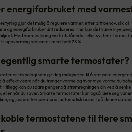
r energiforbruket med varmes
estyring
gjør det mulig å regulere varmen etter ditt behov, slik at
e og energiforbruket ditt reduseres. Her kan det være mye peng
 miljøet. Med varmestyring via frittstående- eller system-termost
til oppvarming reduseres med inntil 25 %.
 egentlig smarte termostater?
ater er teknologi som gir deg muligheten til å redusere energifor
ed å effektivisere når du trenger varme og hvor mye varme du behøv
t. I tillegg kan du spare penger på strømregningen din ved å senk
e, eller når du sover. Smarte termostater kan også lære seg vane
ine, og justere temperaturen automatisk basert på denne dataen
 koble termostatene til flere s
r