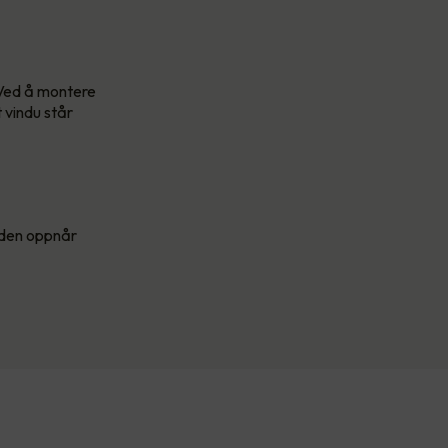
 Ved å montere
 vindu står
t den oppnår