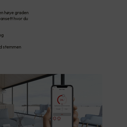
den høye graden
uansett hvor du
og
e
med stemmen