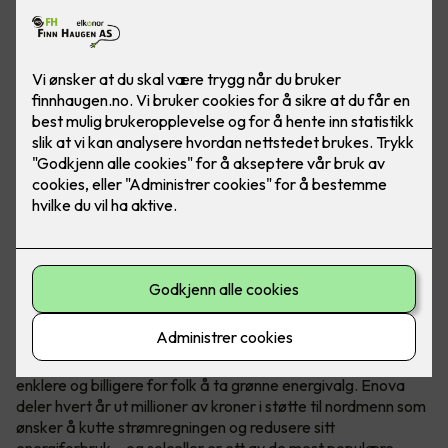
Hvem er Enova?
Enova er et statlig selskap med ett oppdrag - å gjøre det
enklere og billigere for folk å ta grønne energivalg. Enova
deler hvert år ut millioner av kroner i støtte til nordmenn som
ønsker å kutte strømregningen og redusere sitt
energiforbruk – og solceller er ett av de mest populære