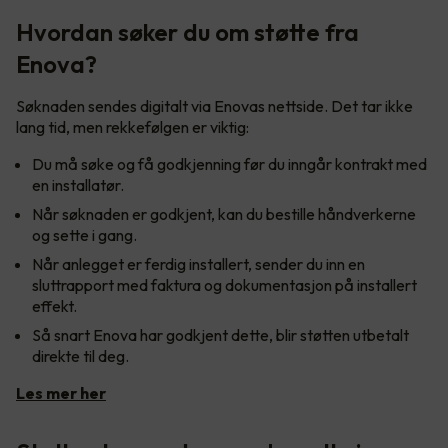
Hvordan søker du om støtte fra
Enova?
Søknaden sendes digitalt via Enovas nettside. Det tar ikke
lang tid, men rekkefølgen er viktig:
Du må søke og få godkjenning før du inngår kontrakt med
en installatør.
Når søknaden er godkjent, kan du bestille håndverkerne
og sette i gang.
Når anlegget er ferdig installert, sender du inn en
sluttrapport med faktura og dokumentasjon på installert
effekt.
Så snart Enova har godkjent dette, blir støtten utbetalt
direkte til deg.
Les mer her