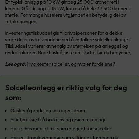
Et typisk anlegg på 10 kW gir deg 25 000 kroner rett i
lomma. Går du opp til 15 kW, kan du få hele 37 500 kroner i
støtte. For mange huseiere utgjør det en betydelig del av
totalregningen.
Investeringstilskuddet gis til privatpersoner for å dekke
store deler av kostnadene ved å installere solcelleanlegget.
Tilskuddet varierer avhengig av størrelsen på anlegget og
andre faktorer. Bare husk å søke om støtte før du begynner.
Les også:
Hva koster solceller, og hva er fordelene?
Solcelleanlegg er riktig valg for deg
som:
Ønsker å produsere din egen strøm
Er interessert i å bruke ny og grønn teknologi
Har et hus med et tak som er egnet for solceller
Har en strømleverandør som vil kjøpe strømmen du