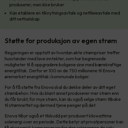
produserer, men ikke bruker
Kan etablere en tilknytningsavtale og nettleieavtale med
ditt nettselskap
Støtte for produksjon av egen strøm
Regjeringen er opptatt av hvordan økte strømpriser treffer
husstander med lave inntekter, som har begrensede
muligheter til å oppgradere boligene sine med bærekraftige
energitiltak. Derfor er 100 av de 750 millionene til Enova
øremerket energitiltak i kommunale boliger.
For å få støtte fra Enova skal du dekke deler av ditt eget
strømbehov. Hvis du blant annet produserer mer strøm enn
du får brukt, for mye strøm, kan du også selge strøm tilbake
til strømnettet og dermed tjene penger på det.
Enova tilbyr også et tilskudd per produsert kilowattime
solenergi over en periode. Dette betyr at privatpersoner kan
få økonomisk kompensasjon for den solenergien de selv