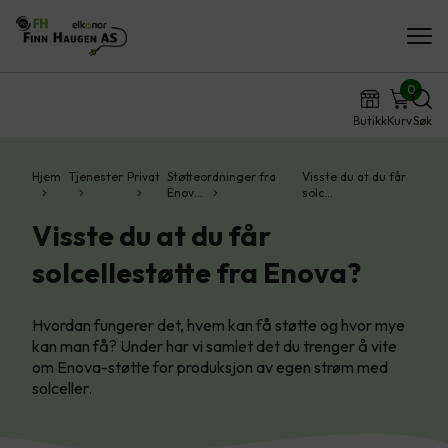
0
Butikk
Kurv
Søk
Hjem
Tjenester
Privat
Støtteordninger fra
Visste du at du får
Enov…
solc…
Visste du at du får
solcellestøtte fra Enova?
Hvordan fungerer det, hvem kan få støtte og hvor mye
kan man få? Under har vi samlet det du trenger å vite
om Enova-støtte for produksjon av egen strøm med
solceller.