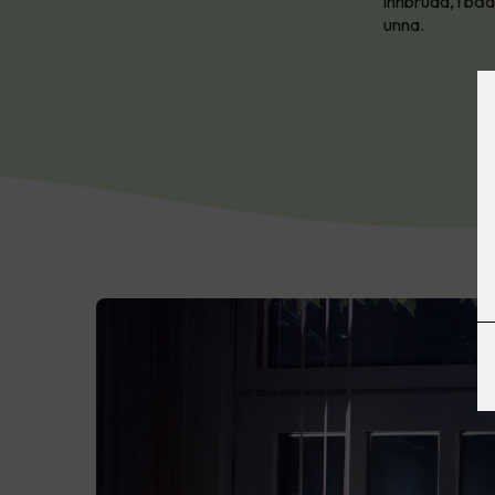
innbrudd, i båd
unna.