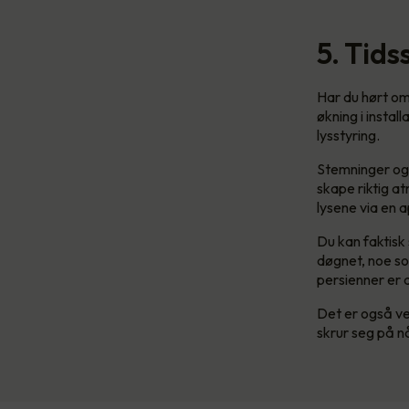
5. Tids
Har du hørt o
økning i instal
lysstyring.
Stemninger og 
skape riktig a
lysene via en 
Du kan faktisk 
døgnet, noe so
persienner er 
Det er også ve
skrur seg på n