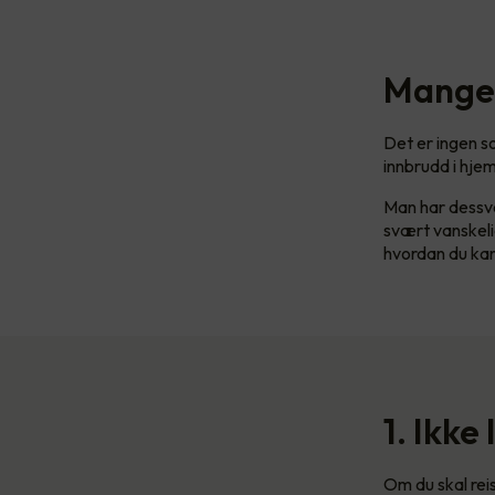
Mange
Det er ingen 
innbrudd i hjem
Man har dessver
svært vanskelig
hvordan du kan 
1. Ikke
Om du skal rei