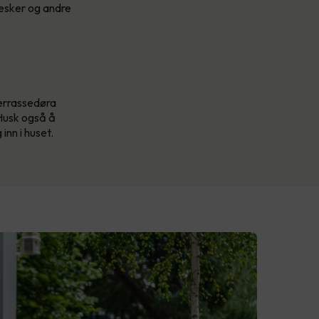
vesker og andre
terrassedøra
 Husk også å
inn i huset.