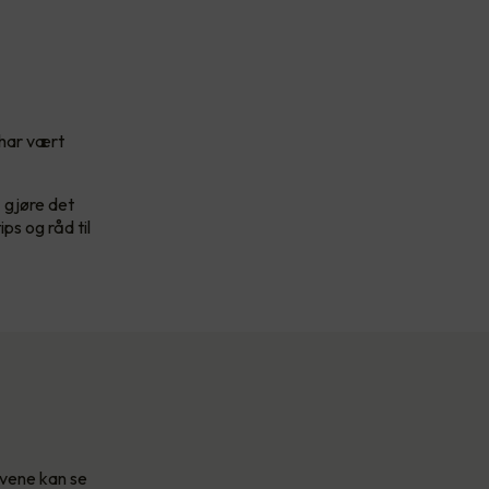
 har vært
å gjøre det
ps og råd til
yvene kan se