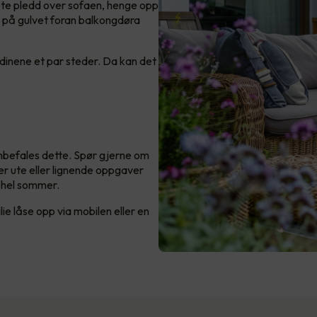
øllete pledd over sofaen, henge opp
r på gulvet foran balkongdøra
ardinene et par steder. Da kan det
nbefales dette. Spør gjerne om
er ute eller lignende oppgaver
n hel sommer.
ie låse opp via mobilen eller en