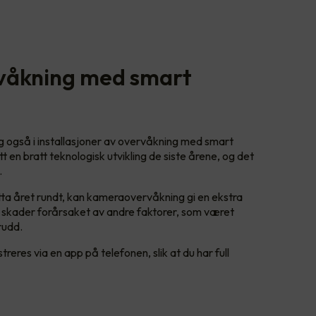
rvåkning med smart
ng også i installasjoner av overvåkning med smart
 en bratt teknologisk utvikling de siste årene, og det
.
tta året rundt, kan kameraovervåkning gi en ekstra
r skader forårsaket av andre faktorer, som været
rudd.
eres via en app på telefonen, slik at du har full