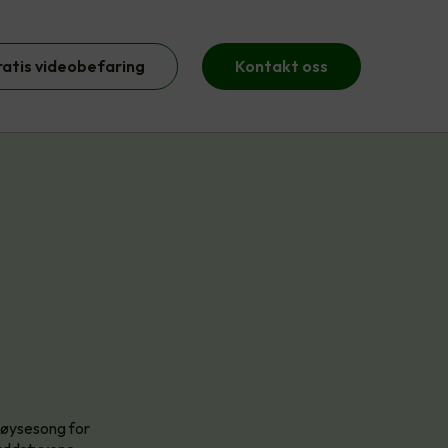
ratis videobefaring
Kontakt oss
høysesong for