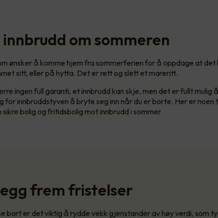
 innbrudd om sommeren
som ønsker å komme hjem fra sommerferien for å oppdage at det
met sitt, eller på hytta. Det er rett og slett et mareritt.
re ingen full garanti, et innbrudd kan skje, men det er fullt mulig 
 for innbruddstyven å bryte seg inn når du er borte. Her er noen ti
sikre bolig og fritidsbolig mot innbrudd i sommer.
 legg frem fristelser
se bort er det viktig å rydde vekk gjenstander av høy verdi, som t