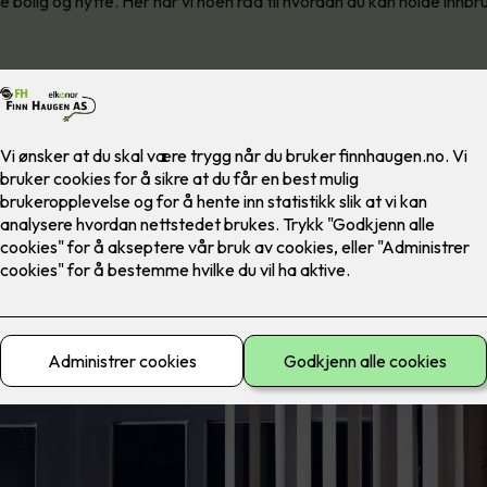
e bolig og hytte. Her har vi noen råd til hvordan du kan holde inn