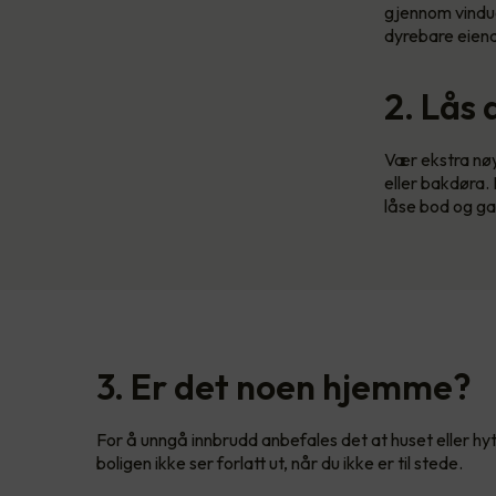
gjennom vindue
dyrebare eiend
2. Lås 
Vær ekstra nøy
eller bakdøra.
låse bod og gar
3. Er det noen hjemme?
For å unngå innbrudd anbefales det at huset eller hyt
boligen ikke ser forlatt ut, når du ikke er til stede.