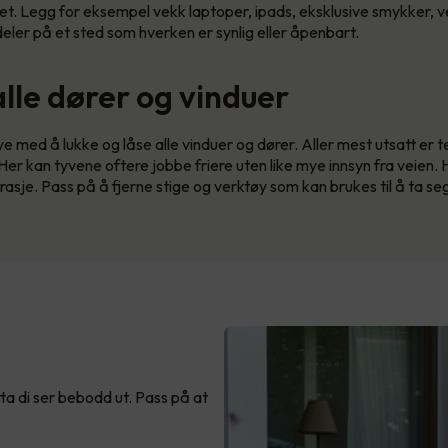
t. Legg for eksempel vekk laptoper, ipads, eksklusive smykker, 
eler på et sted som hverken er synlig eller åpenbart.
alle dører og vinduer
e med å lukke og låse alle vinduer og dører. Aller mest utsatt er 
 Her kan tyvene oftere jobbe friere uten like mye innsyn fra veien.
asje. Pass på å fjerne stige og verktøy som kan brukes til å ta seg 
ta di ser bebodd ut. Pass på at