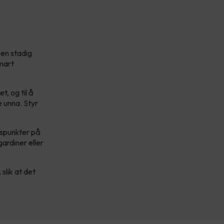
 en stadig
smart
, og til å
 unna. Styr
idspunkter på
ardiner eller
slik at det