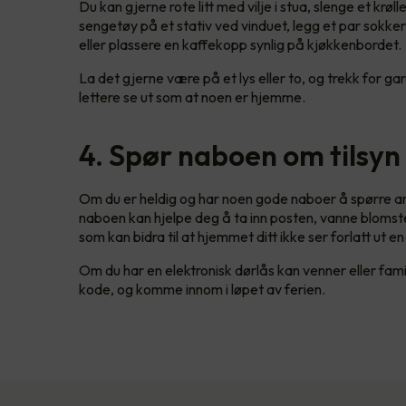
Du kan gjerne rote litt med vilje i stua, slenge et kr
sengetøy på et stativ ved vinduet, legg et par sokke
eller plassere en kaffekopp synlig på kjøkkenbordet.
La det gjerne være på et lys eller to, og trekk for g
lettere se ut som at noen er hjemme.
4. Spør naboen om tilsyn
Om du er heldig og har noen gode naboer å spørre a
naboen kan hjelpe deg å ta inn posten, vanne blomst
som kan bidra til at hjemmet ditt ikke ser forlatt ut e
Om du har en elektronisk dørlås kan venner eller famil
kode, og komme innom i løpet av ferien.