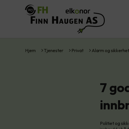
Hjem
Tjenester
Privat
Alarm og sikkerhe
7 go
innb
Politiet og si