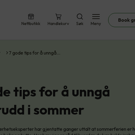
Book g
Nettbutikk
Handlekurv
Søk
Meny
t
7 gode tips for å unngå…
de tips for å unngå
rudd i sommer
kkerhetseksperter har gjentatte ganger uttalt at sommerferien er 