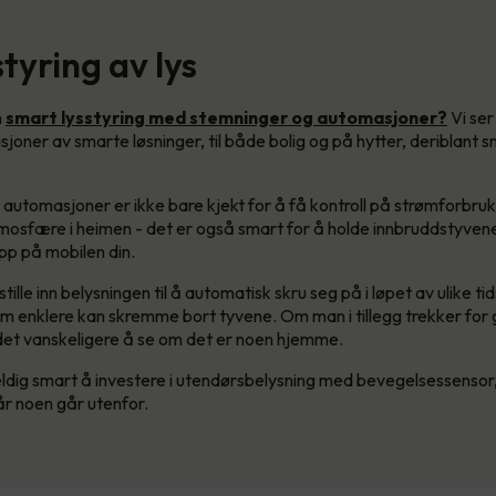
styring av lys
m
smart lysstyring med stemninger og automasjoner?
Vi ser
lasjoner av smarte løsninger, til både bolig og på hytter, deriblant 
automasjoner er ikke bare kjekt for å få kontroll på strømforbruket
tmosfære i heimen - det er også smart for å holde innbruddstyvene
app på mobilen din.
stille inn belysningen til å automatisk skru seg på i løpet av ulike t
m enklere kan skremme bort tyvene. Om man i tillegg trekker for g
det vanskeligere å se om det er noen hjemme.
ldig smart å investere i utendørsbelysning med bevegelsessensor, 
år noen går utenfor.