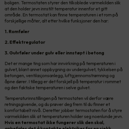
boligen. Termostaten styrer den tilkoblede varmekilden slik
at den holder jevn innstilt temperatur innenfor et gitt
område. En termostat kan finne temperaturen i et rom på
forskjellige måter, alt etter hvilke funksjoner den har:
1. Romføler
2. Effektregulator
3. Gulvføler under gulv eller innstøpt i betong
Det er mange ting som har innvirkning på temperaturen i
gulvet, blant annet oppbygning av undergulvet, tykkelsen på
betongen, ventilasjonsanlegg, luftgjennomstrømning og
åpne dører. I tillegg er det forskjell på temperatur i rommet
og den faktiske temperaturen i selve gulvet.
Temperaturinnstillingen på termostaten vil derfor være
retningsgivende, og du prøver deg frem til du finner et
komfortabelt nivå. Deretter jobber termostaten for å styre
varmekilden slik at temperaturen holder seg noenlunde jevn.
Hvis en termostat ikke fungerer slik den skal,
anbefales det å kontakte elektriker for en sjekk.