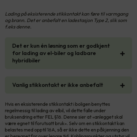
Lading på eksisterende stikkontakt kan føre til varmgang
og brann. Det er anbefalt en ladestasjon Type 2, slik som
f.eks denne.
Det er kun én løsning som er godkjent
for lading av el-biler og ladbare
hybridbiler
Vanlig stikkontakt er ikke anbefalt
Hvis en eksisterende stikkontakt i boligen benyttes
regelmessig til lading av elbil, vil dette falle under
bruksendring etter FEL §16. Denne sier at «anlegget skal
være egnet til forutsatt bruk». Selv om en stikkontakt kan
belastes med opptil 16A, så er ikke dette en påkjenning den
er beregnet for over lengre tid. Koblingspunkter og utstyr vil