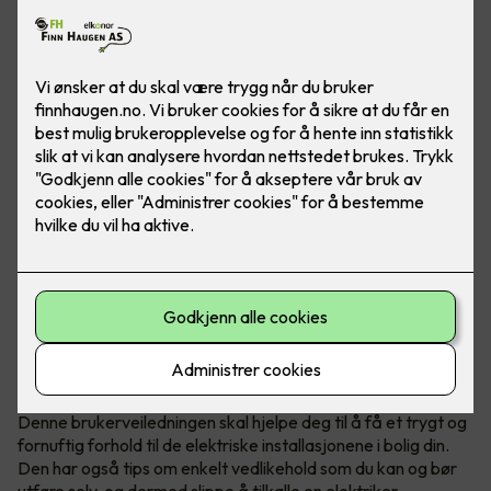
Du har ansvar for boligen din, også
for det elektriske anlegget
Boligen er sannsynligvis den største investeringen du har, og
det er viktig for deg og dine at den har et sikkert, pålitelig og
komfortabelt elektrisk anlegg.
Denne brukerveiledningen skal hjelpe deg til å få et trygt og
fornuftig forhold til de elektriske installasjonene i bolig din.
Den har også tips om enkelt vedlikehold som du kan og bør