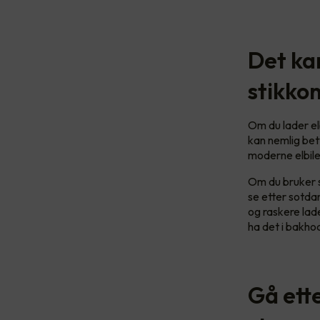
Det kan
stikko
Om du lader elb
kan nemlig bet
moderne elbiler
Om du bruker s
se etter sotdan
og raskere lad
ha det i bakho
Gå ette