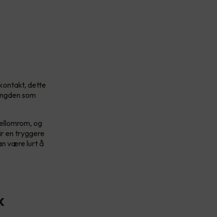
kkontakt, dette
mengden som
.
mellomrom, og
ir en tryggere
an være lurt å
k