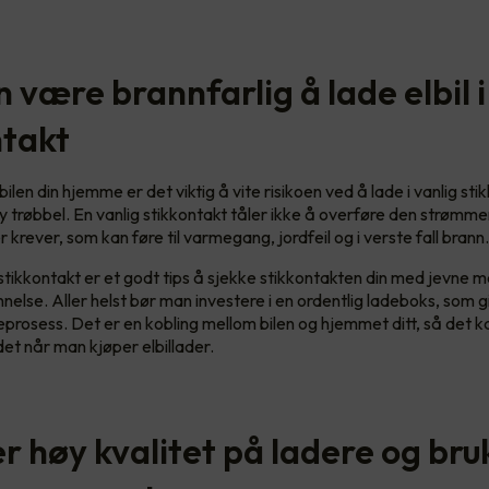
 være brannfarlig å lade elbil i
ntakt
ilen din hjemme er det viktig å vite risikoen ved å lade i vanlig sti
y trøbbel. En vanlig stikkontakt tåler ikke å overføre den strøm
 krever, som kan føre til varmegang, jordfeil og i verste fall brann
tikkontakt er et godt tips å sjekke stikkontakten din med jevne 
nelse. Aller helst bør man investere i en ordentlig ladeboks, som g
eprosess. Det er en kobling mellom bilen og hjemmet ditt, så det k
det når man kjøper elbillader.
r høy kvalitet på ladere og bru