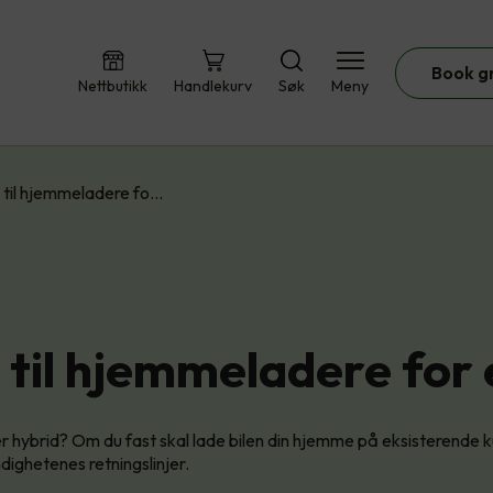
Book g
Nettbutikk
Handlekurv
Søk
Meny
 til hjemmeladere fo…
til hjemmeladere for e
ler hybrid? Om du fast skal lade bilen din hjemme på eksisterende 
ighetenes retningslinjer.