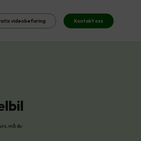
ratis videobefaring
Kontakt oss
lbil
kurs, må du