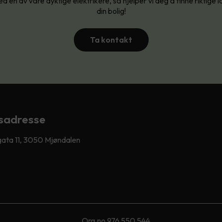
d en av våre dyktige elektrikere, så hjelper vi deg å finne riktige l
din bolig!
Ta kontakt
sadresse
ata 11, 3050 Mjøndalen
Org.no 976 550 544