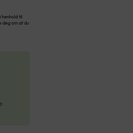
 henhold til
re deg om at du
r
.