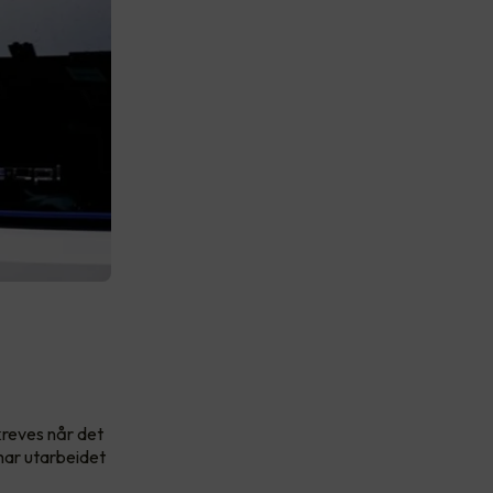
 kreves når det
har utarbeidet