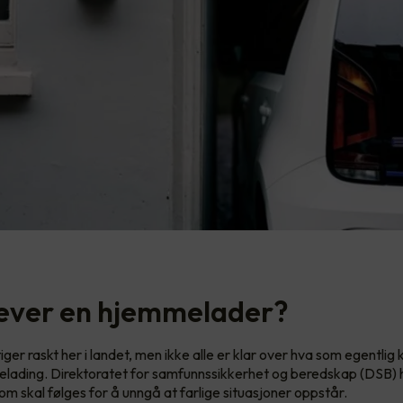
ever en hjemmelader?
stiger raskt her i landet, men ikke alle er klar over hva som egentlig
lading. Direktoratet for samfunnssikkerhet og beredskap (DSB) 
om skal følges for å unngå at farlige situasjoner oppstår.