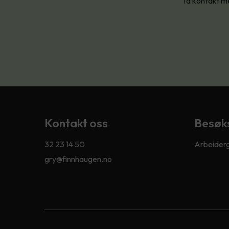
Ta kontakt me
Kontakt oss
Besøk
32 23 14 50
Arbeiderg
gry@finnhaugen.no