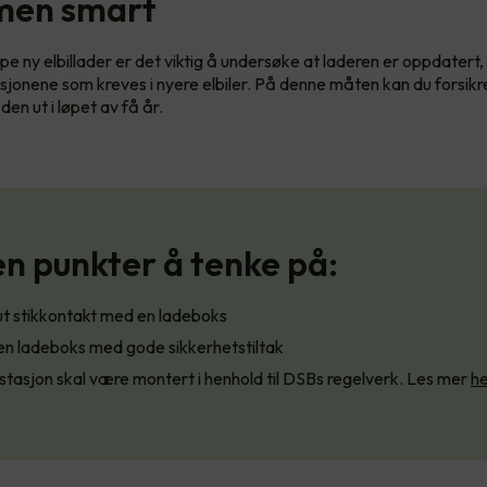
men smart
pe ny elbillader er det viktig å undersøke at laderen er oppdatert, i
sjonene som kreves i nyere elbiler. På denne måten kan du forsik
 den ut i løpet av få år.
n punkter å tenke på:
ut stikkontakt med en ladeboks
en ladeboks med gode sikkerhetstiltak
tasjon skal være montert i henhold til DSBs regelverk. Les mer
he