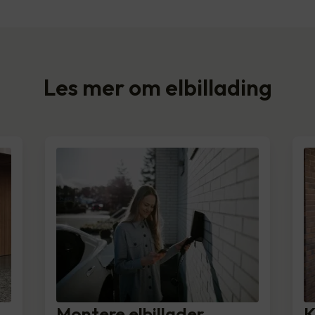
Les mer om elbillading
Montere elbillader
K