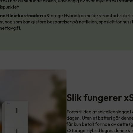
ffekt når du skal lade elbilen, uavhengig av hvor mye effekt strømn
idspunktet.
nettleiekostnader:
xStorage Hybrid kan holde strømforbruket di
r, noe som kan gi store besparelser på nettleien, spesielt for hu
nettavgift.
Slik fungerer x
Forestill deg at solcelleanlegge
dagen. Uten et batteri går denn
får kun betalt for noe av dette 
xStorage Hybrid lagres denne str