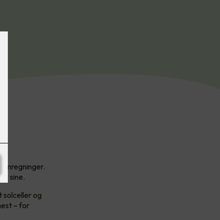
trømregninger.
ne sine.
 solceller og
est – for