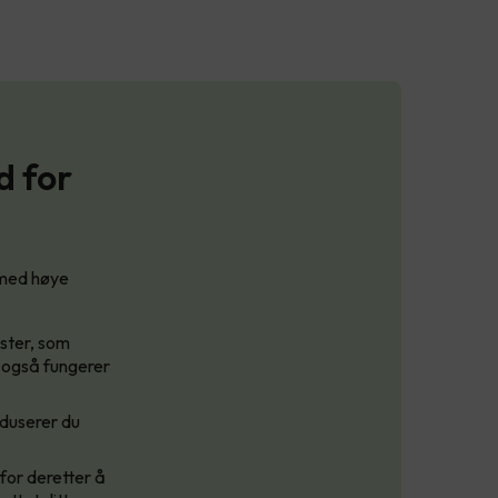
d for
r med høye
aster, som
r også fungerer
duserer du
 for deretter å