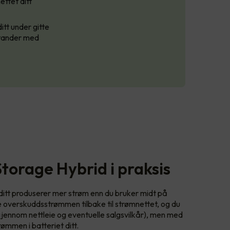
ettet ditt
tt under gitte
sstander med
Storage Hybrid i praksis
t ditt produserer mer strøm enn du bruker midt på
e overskuddsstrømmen tilbake til strømnettet, og du
(gjennom nettleie og eventuelle salgsvilkår), men med
ømmen i batteriet ditt.