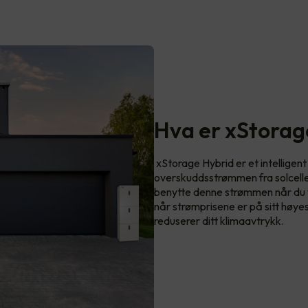
Hva er xStorag
xStorage Hybrid er et intelligen
overskuddsstrømmen fra solcelleanl
benytte denne strømmen når du vi
når strømprisene er på sitt høye
reduserer ditt klimaavtrykk.