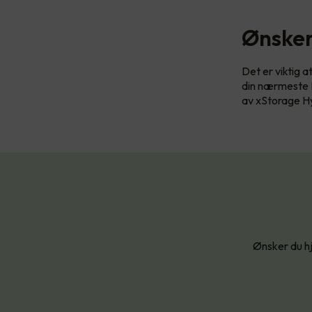
Ønsker
Det er viktig a
din nærmeste E
av xStorage Hy
Ønsker du hj