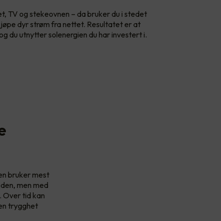
et, TV og stekeovnen – da bruker du i stedet
øpe dyr strøm fra nettet. Resultatet er at
og du utnytter solenergien du har investert i.
e
ien bruker mest
er den, men med
 Over tid kan
 en trygghet