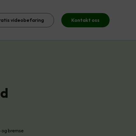
ratis videobefaring
Kontakt oss
ed
pp og bremse