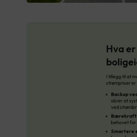
Hva er
bolige
I tillegg til a
strømpriser er
Backup ve
sikrer at sy
ved strømbru
Bærekrafti
behovet for e
Smartere el