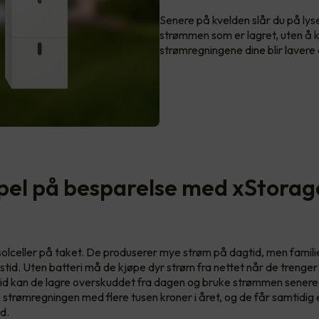
Senere på kvelden slår du på lys
strømmen som er lagret, uten å kj
strømregningene dine blir lavere 
el på besparelse med xStorag
 solceller på taket. De produserer mye strøm på dagtid, men famil
stid. Uten batteri må de kjøpe dyr strøm fra nettet når de treng
d kan de lagre overskuddet fra dagen og bruke strømmen senere.
 strømregningen med flere tusen kroner i året, og de får samtidig
d.