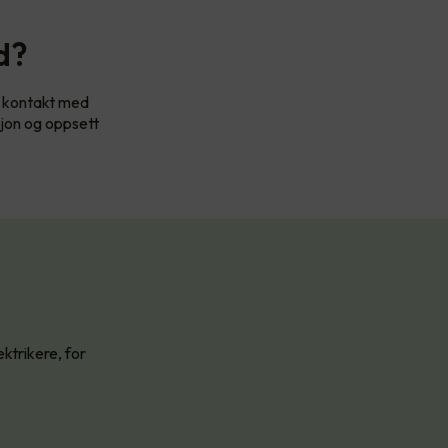
d?
Ta kontakt med
sjon og oppsett
ktrikere, for