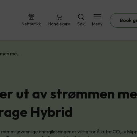
Book g
Nettbutikk
Handlekurv
Søk
Meny
ømmen me…
er ut av strømmen m
rage Hybrid
 mer miljøvennlige energiløsninger er viktig for å kutte CO₂-utsli