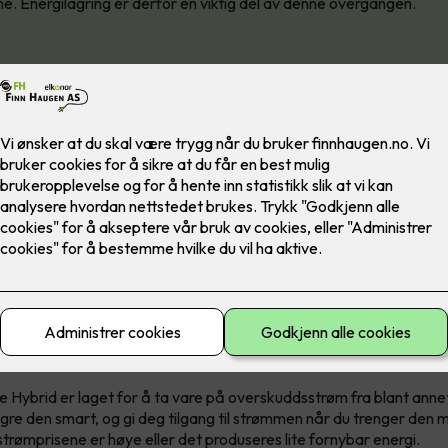
e. Energilagring er derfor en viktig del av denne overgangen.
energilagring
 det lettere å bruke fornybar energi, men det gir deg også lavere s
og dyrtid er det enda viktigere å prioritere hvor man legger penge
 Hybrid er laget for å ta vare på overskuddsstrøm fra blant annet
agre den smart, og gi deg tilgang til strømmen når du trenger den m
trømprisene er høye eller det produseres lite fornybar energi.