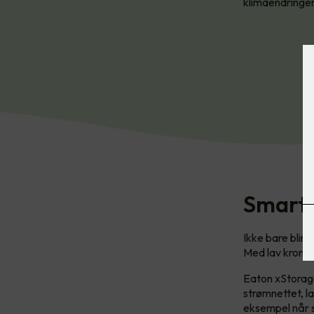
klimaendringen
Smart 
Ikke bare blir
Med lav krone 
Eaton xStorage
strømnettet, l
eksempel når s