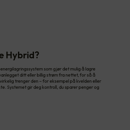
e Hybrid?
t energilagringssystem som gjør det mulig å lagre
egget ditt eller billig strøm fra nettet, for så å
rkelig trenger den – for eksempel på kvelden eller
ste. Systemet gir deg kontroll, du sparer penger og