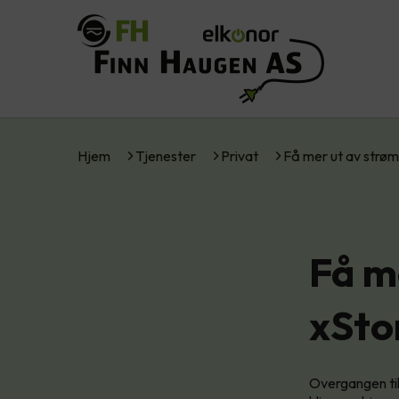
Hjem
Tjenester
Privat
Få mer ut av str
Få m
xSto
Overgangen til