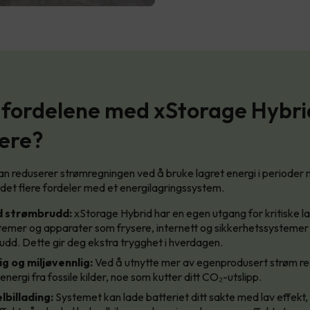
 fordelene med xStorage Hybri
iere?
t man reduserer strømregningen ved å bruke lagret energi i periode
 det flere fordeler med et energilagringssystem.
d strømbrudd:
xStorage Hybrid har en egen utgang for kritiske l
stemer og apparater som frysere, internett og sikkerhetssysteme
dd. Dette gir deg ekstra trygghet i hverdagen.
g og miljøvennlig:
Ved å utnytte mer av egenprodusert strøm re
nergi fra fossile kilder, noe som kutter ditt CO₂-utslipp.
billading:
Systemet kan lade batteriet ditt sakte med lav effekt,