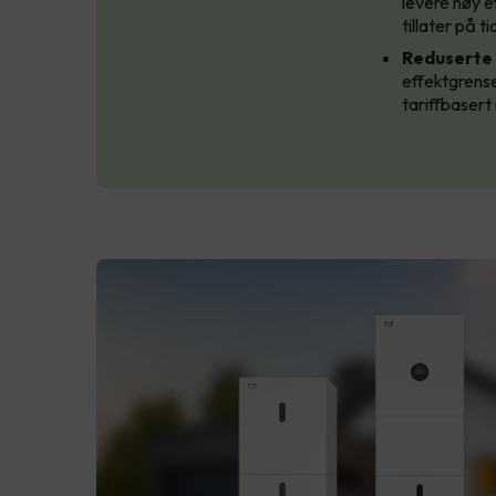
levere høy e
tillater på t
Reduserte 
effektgrense
tariffbasert 