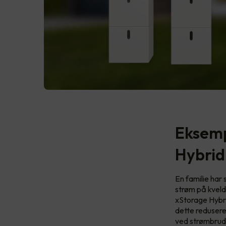
Eksemp
Hybrid
En familie har
strøm på kveld
xStorage Hybri
dette redusere
ved strømbrud