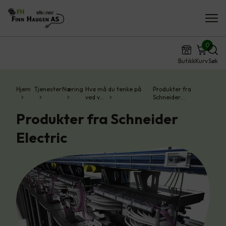
0
Butikk
Kurv
Søk
Hjem
Tjenester
Næring
Hva må du tenke på
Produkter fra
ved v…
Schneider…
Produkter fra Schneider
Electric