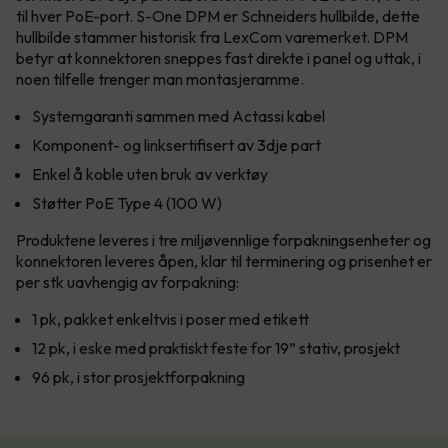
til hver PoE-port. S-One DPM er Schneiders hullbilde, dette
hullbilde stammer historisk fra LexCom varemerket. DPM
betyr at konnektoren sneppes fast direkte i panel og uttak, i
noen tilfelle trenger man montasjeramme.
Systemgaranti sammen med Actassi kabel
Komponent- og linksertifisert av 3dje part
Enkel å koble uten bruk av verktøy
Støtter PoE Type 4 (100 W)
Produktene leveres i tre miljøvennlige forpakningsenheter og
konnektoren leveres åpen, klar til terminering og prisenhet er
per stk uavhengig av forpakning:
1 pk, pakket enkeltvis i poser med etikett
12 pk, i eske med praktiskt feste for 19” stativ, prosjekt
96 pk, i stor prosjektforpakning