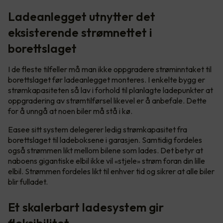
Ladeanlegget utnytter det
eksisterende strømnettet i
borettslaget
I de fleste tilfeller må man ikke oppgradere strøminntaket til
borettslaget før ladeanlegget monteres. I enkelte bygg er
strømkapasiteten så lav i forhold til planlagte ladepunkter at
oppgradering av strømtilførsel likevel er å anbefale. Dette
for å unngå at noen biler må stå i kø.
Easee sitt system delegerer ledig strømkapasitet fra
borettslaget til ladeboksene i garasjen. Samtidig fordeles
også strømmen likt mellom bilene som lades. Det betyr at
naboens gigantiske elbil ikke vil «stjele» strøm foran din lille
elbil. Strømmen fordeles likt til enhver tid og sikrer at alle biler
blir fulladet.
Et skalerbart ladesystem gir