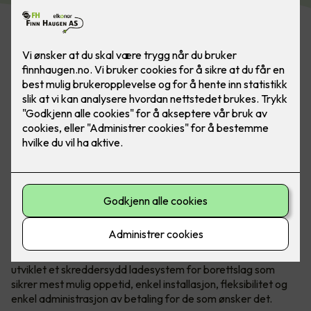
Bilde: Easee. Flere laderoboter kan kobles sammen
Det er mye å sette seg inn i og mange valg som skal tas
både av styret og generalforsamling.
Norske Easee
har
utviklet et skreddersydd ladesystem for borettslag som
sikrer mest mulig oppetid, enkel installasjon, fleksibilitet og
enkel administrasjon av betaling for de som ønsker det.