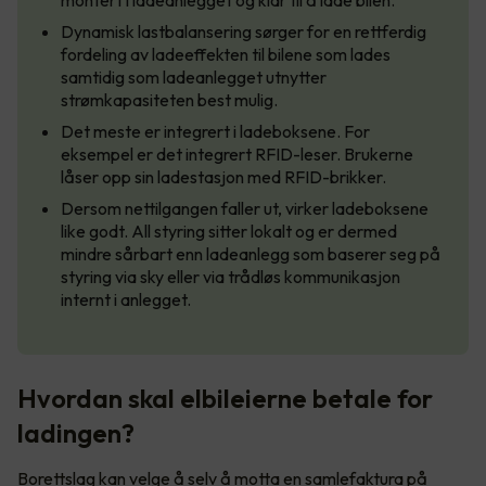
montert i ladeanlegget og klar til å lade bilen.
Dynamisk lastbalansering sørger for en rettferdig
fordeling av ladeeffekten til bilene som lades
samtidig som ladeanlegget utnytter
strømkapasiteten best mulig.
Det meste er integrert i ladeboksene. For
eksempel er det integrert RFID-leser. Brukerne
låser opp sin ladestasjon med RFID-brikker.
Dersom nettilgangen faller ut, virker ladeboksene
like godt. All styring sitter lokalt og er dermed
mindre sårbart enn ladeanlegg som baserer seg på
styring via sky eller via trådløs kommunikasjon
internt i anlegget.
Hvordan skal elbileierne betale for
ladingen?
Borettslag kan velge å selv å motta en samlefaktura på