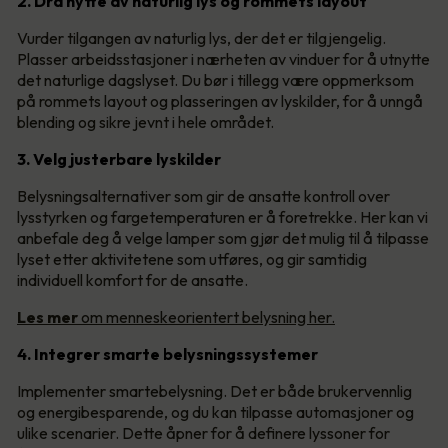
2. Dra nytte av naturlig lys og rommets layout
Vurder tilgangen av naturlig lys, der det er tilgjengelig.
Plasser arbeidsstasjoner i nærheten av vinduer for å utnytte
det naturlige dagslyset. Du bør i tillegg være oppmerksom
på rommets layout og plasseringen av lyskilder, for å unngå
blending og sikre jevnt i hele området.
3. Velg justerbare lyskilder
Belysningsalternativer som gir de ansatte kontroll over
lysstyrken og fargetemperaturen er å foretrekke. Her kan vi
anbefale deg å velge lamper som gjør det mulig til å tilpasse
lyset etter aktivitetene som utføres, og gir samtidig
individuell komfort for de ansatte.
Les mer
om menneskeorientert belysning her.
4. Integrer smarte belysningssystemer
Implementer smartebelysning. Det er både brukervennlig
og energibesparende, og du kan tilpasse automasjoner og
ulike scenarier. Dette åpner for å definere lyssoner for