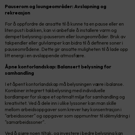
Pauserom og loungeområder: Avslapning og
rekreasjon
For å oppfordre de ansatte til å kunne ta en pause eller en
liten pust i bakken, kan vi anbefale å installere varm og
dempet belysning i pauserom eller loungeområder. Bruk av
takpendler eller gulvlamper kan bidra til å definere soner i
pauseområdene. Dette gir ansatte muligheten til å lade opp
litt energi i en avslappende atmosfære.
Åpne kontorlandskap: Balansert belysning for
samhandling
I et åpent kontorlandskap må belysningen være i balanse.
Kombiner integrert takbelysning med individuelle
bordlamper for skape et optimalt miljø for samhandling og
kreativitet. Ved å dele inn i ulike lyssoner kan man skille
mellom arbeidsoppgaver som krever høy konsentrasjon i
"arbeidssoner" og oppgaver som oppmuntrer til idémyldring i
"samarbeidssoner".
Ved å gjøre noen tiltak, og investere i bedre belysning kan