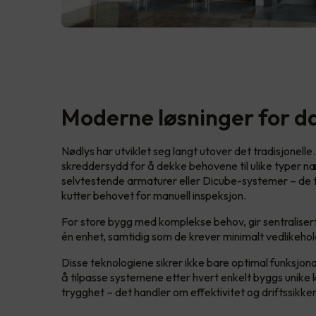
Moderne løsninger for d
Nødlys har utviklet seg langt utover det tradisjonelle
skreddersydd for å dekke behovene til ulike typer n
selvtestende armaturer eller Dicube-systemer – de 
kutter behovet for manuell inspeksjon.
For store bygg med komplekse behov, gir sentralisert
én enhet, samtidig som de krever minimalt vedlikehol
Disse teknologiene sikrer ikke bare optimal funksjonalit
å tilpasse systemene etter hvert enkelt byggs unike
trygghet – det handler om effektivitet og driftssikke