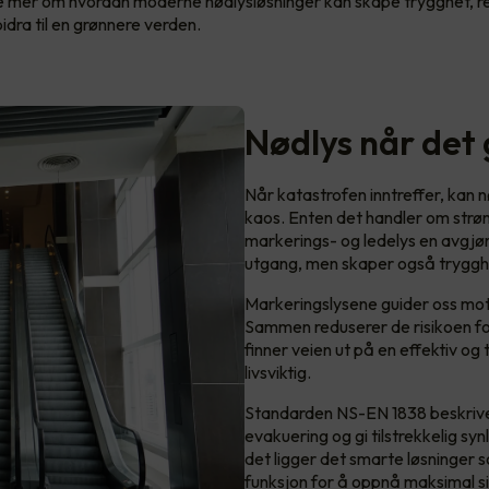
se mer om hvordan moderne nødlysløsninger kan skape trygghet, r
idra til en grønnere verden.
Nødlys når det
Når katastrofen inntreffer, kan 
kaos. Enten det handler om strøm
markerings- og ledelys en avgjør
utgang, men skaper også trygghet 
Markeringslysene guider oss mot
Sammen reduserer de risikoen fo
finner veien ut på en effektiv og
livsviktig.
Standarden NS-EN 1838 beskriver d
evakuering og gi tilstrekkelig syn
det ligger det smarte løsninger s
funksjon for å oppnå maksimal s