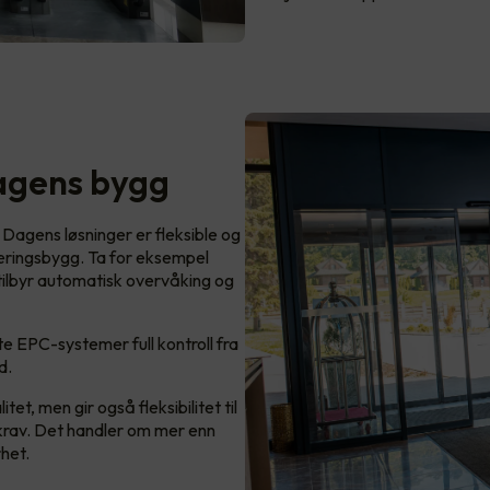
agens bygg
. Dagens løsninger er fleksible og
æringsbygg. Ta for eksempel
tilbyr automatisk overvåking og
e EPC-systemer full kontroll fra
d.
et, men gir også fleksibilitet til
 krav. Det handler om mer enn
rhet.