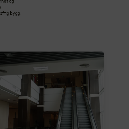
erhet og
e
aftig bygg.