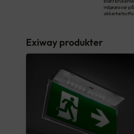
blant brukerne
miljøansvar på
sikkerhetsutfo
Exiway produkter