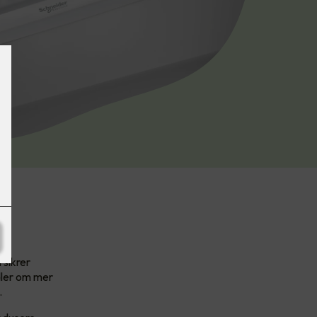
d
 sikrer
dler om mer
.