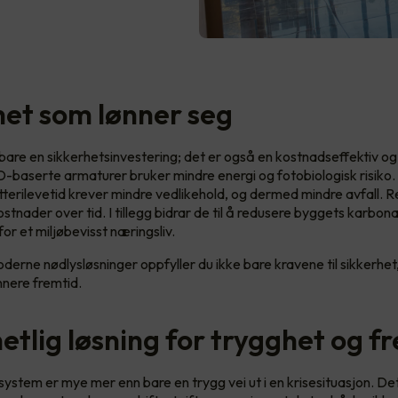
het som lønner seg
 bare en sikkerhetsinvestering; det er også en kostnadseffektiv o
D-baserte armaturer bruker mindre energi og fotobiologisk risiko
terilevetid krever mindre vedlikehold, og dermed mindre avfall. R
stnader over tid. I tillegg bidrar de til å redusere byggets karbon
 for et miljøbevisst næringsliv.
derne nødlysløsninger oppfyller du ikke bare kravene til sikkerhet
nnere fremtid.
etlig løsning for trygghet og f
ystem er mye mer enn bare en trygg vei ut i en krisesituasjon. Det 