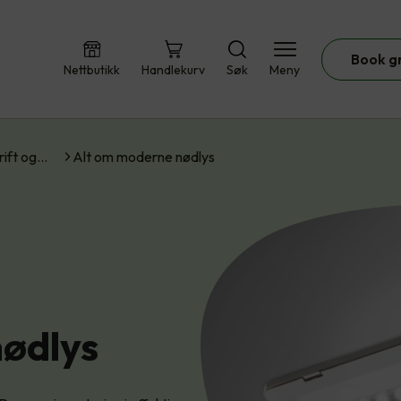
Book g
Nettbutikk
Handlekurv
Søk
Meny
rift og…
Alt om moderne nødlys
ødlys