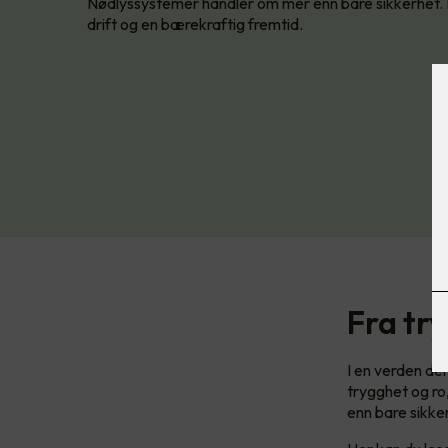
Nødlyssystemer handler om mer enn bare sikkerhet. De
drift og en bærekraftig fremtid.
Fra tr
I en verden der
trygghet og ro
enn bare sikker