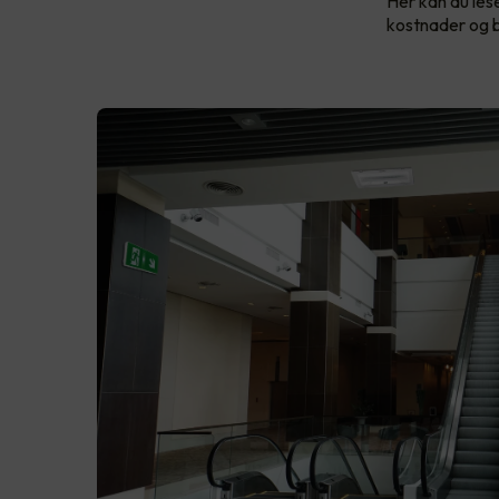
Her kan du le
kostnader og b