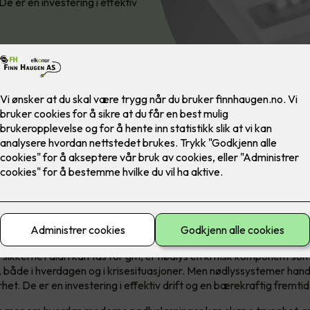
 er en investering i effektiv
ygg evakuering til grønn fremti
 sikkerhet aldri kan tas for gitt, er nødlys en kritisk komponent som
, både i hverdagen og i krisesituasjoner. Men nødlyssystemer han
het. De er en investering i effektiv drift og en bærekraftig fremtid