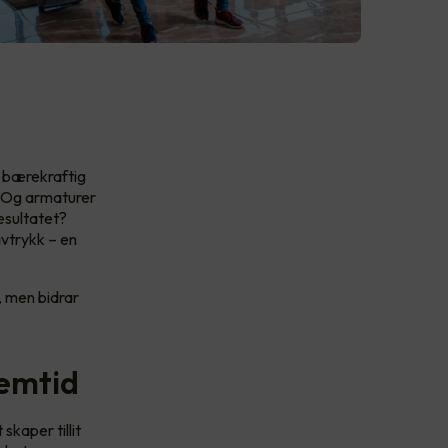
g bærekraftig
. Og armaturer
esultatet?
avtrykk – en
, men bidrar
remtid
skaper tillit