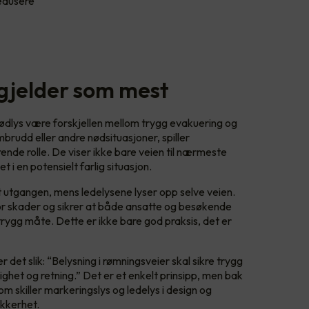
edusere
 gjelder som mest
nødlys være forskjellen mellom trygg evakuering og
brudd eller andre nødsituasjoner, spiller
ende rolle. De viser ikke bare veien til nærmeste
i en potensielt farlig situasjon.
 utgangen, mens ledelysene lyser opp selve veien.
r skader og sikrer at både ansatte og besøkende
 trygg måte. Dette er ikke bare god praksis, det er
et slik: “Belysning i rømningsveier skal sikre trygg
lighet og retning.” Det er et enkelt prinsipp, men bak
om skiller markeringslys og ledelys i design og
ikkerhet.