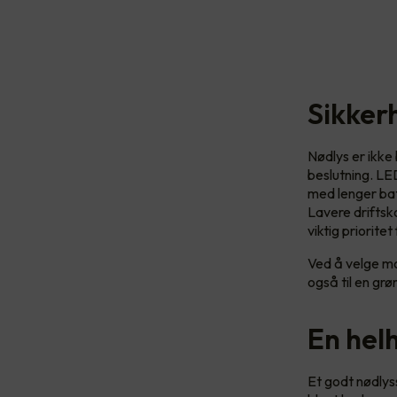
Sikker
Nødlys er ikke
beslutning. LE
med lenger bat
Lavere driftsko
viktig prioritet
Ved å velge mo
også til en grø
En helh
Et godt nødlyss