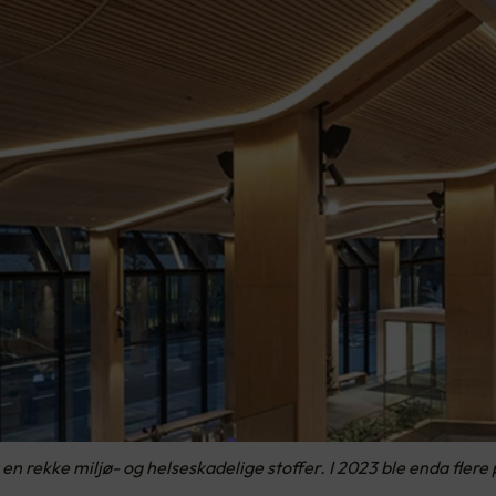
n rekke miljø- og helseskadelige stoffer. I 2023 ble enda flere p