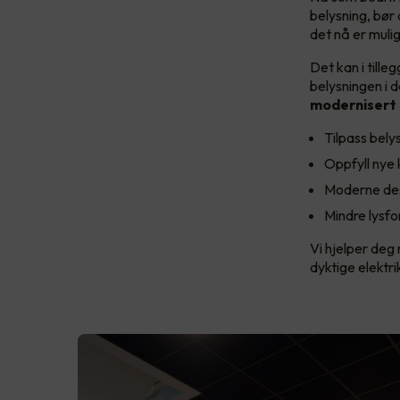
belysning, bør
det nå er muli
Det kan i till
belysningen i d
modernisert 
Tilpass bely
Oppfyll nye k
Moderne desi
Mindre lysfo
Vi hjelper deg 
dyktige elektr