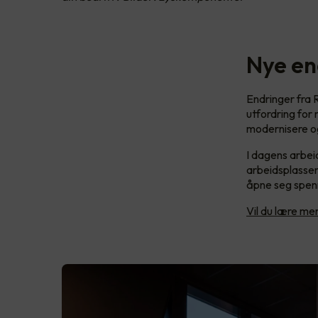
Nye en
Endringer fra R
utfordring for
modernisere og
I dagens arbeid
arbeidsplassen
åpne seg spenn
Vil du lære m