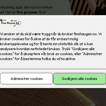
belysning, pga. det nye lovverket
het. Her er
fire grunner
til at