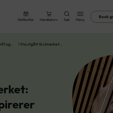
Book g
Nettbutikk
Handlekurv
Søk
Meny
rift og…
Fra utgått til utmerket:…
erket:
pirerer