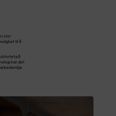
en stor
ulighet til å
duktivitet på
nologi kan det
 arbeidsmiljø.