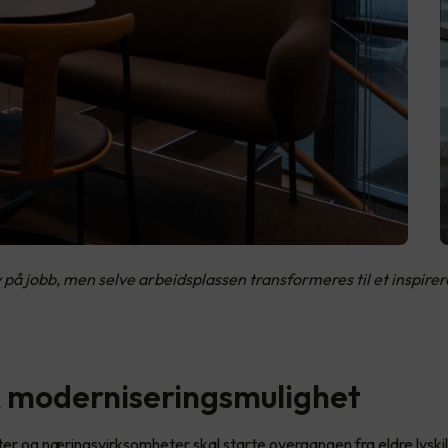
v på jobb, men selve arbeidsplassen transformeres til et inspire
k moderniseringsmulighet
er og næringsvirksomheter skal starte overgangen fra eldre lyskil