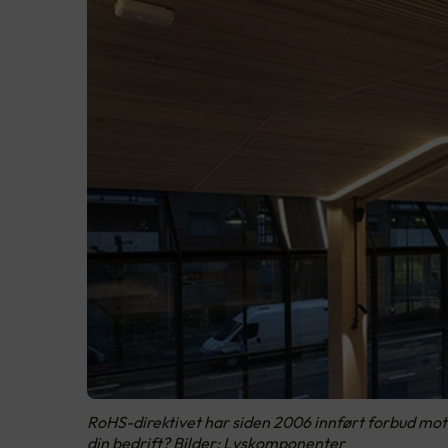
RoHS-direktivet har siden 2006 innført forbud mot e
din bedrift? Bilder: Lyskomponenter