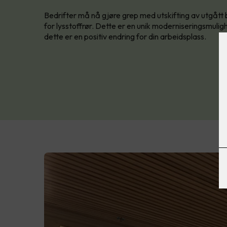
Bedrifter må nå gjøre grep med utskifting av utgått 
for lysstoffrør. Dette er en unik moderniseringsmulig
dette er en positiv endring for din arbeidsplass.