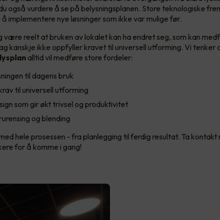
 du også vurdere å se på belysningsplanen. Store teknologiske frem
g å implementere nye løsninger som ikke var mulige før.
egg være reelt at bruken av lokalet kan ha endret seg, som kan med
ag kanskje ikke oppfyller kravet til universell utforming. Vi tenker 
lysplan
alltid vil medføre store fordeler:
sningen til dagens bruk
rav til universell utforming
gn som gir økt trivsel og produktivitet
rurensing og blending
med hele prosessen - fra planlegging til ferdig resultat. Ta kontak
ikere for å komme i gang!