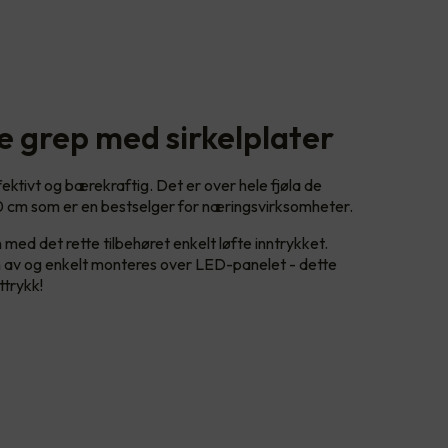
e grep med sirkelplater
ktivt og bærekraftig. Det er over hele fjøla de
 cm som er en bestselger for næringsvirksomheter.
d det rette tilbehøret enkelt løfte inntrykket.
en av og enkelt monteres over LED-panelet - dette
ttrykk!