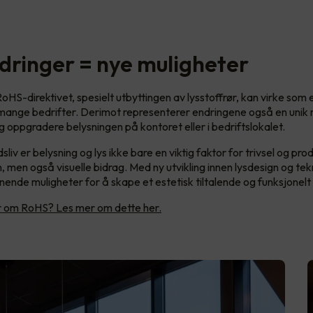
dringer = nye muligheter
oHS-direktivet, spesielt utbyttingen av lysstoffrør, kan virke som 
 mange bedrifter. Derimot representerer endringene også en unik m
 oppgradere belysningen på kontoret eller i bedriftslokalet.
sliv er belysning og lys ikke bare en viktig faktor for trivsel og pro
, men også visuelle bidrag. Med ny utvikling innen lysdesign og tek
ende muligheter for å skape et estetisk tiltalende og funksjonelt
er om RoHS? Les mer om dette her.