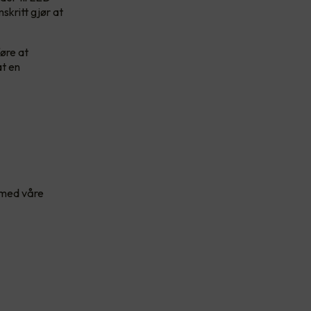
skritt gjør at
føre at
at en
t med våre