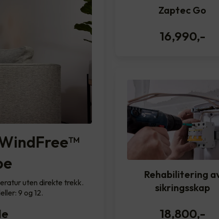
Zaptec Go
16,990
,-
WindFree™️
pe
Rehabilitering a
ratur uten direkte trekk.
sikringsskap
ller: 9 og 12.
le
18,800
,-