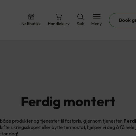
Book g
Nettbutikk
Handlekurv
Søk
Meny
Ferdig montert
 både produkter og tjenester til fastpris, gjennom tjenesten
Ferd
kifte sikringsskapet eller bytte termostat, hjelper vi deg å få hele
t for deg!