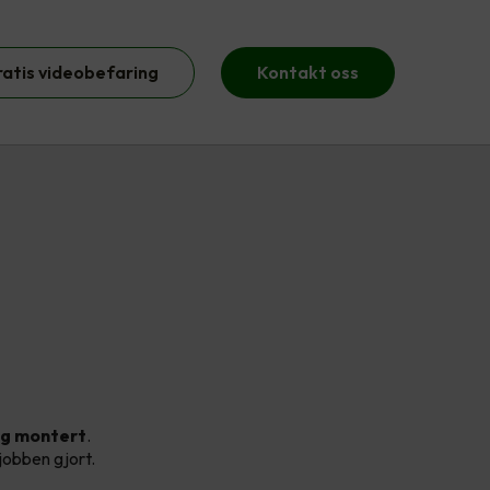
ratis videobefaring
Kontakt oss
ig montert
.
 jobben gjort.