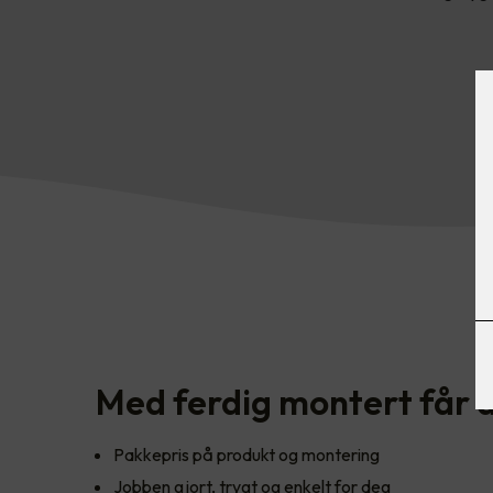
Med ferdig montert får d
Pakkepris på produkt og montering
Jobben gjort, trygt og enkelt for deg