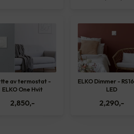
tte av termostat -
ELKO Dimmer - RS16
ELKO One Hvit
LED
2,850
,-
2,290
,-