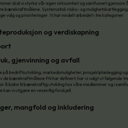
mmer skal vi styrke vår egen virksomhet og samfunnet gjennom å 
 tre bærekraftmålene. Systematisk risiko- og mulighetskartleggin
tige valg og prioriteringer. Vi har inndelt arbeidet i tre kategorier:
steproduksjon og verdiskapning
port
uk, gjenvinning og avfall
re på bedriftsutvikling, markedsmuligheter, prosjektplanlegging og
v de bærekraftmålene FN har definert, har vi valgt ut følgende 
for å bidra til bærekraftig utvikling hos våre medlemmer og i samf
kan vi utgjøre en vesentlig forskjell.
nger, mangfold og inkludering