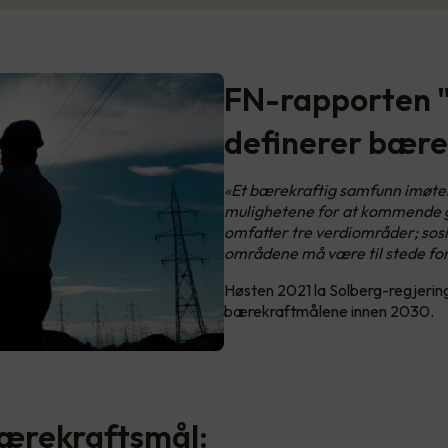
FN-rapporten "
definerer bærek
«Et bærekraftig samfunn imøt
mulighetene for at kommende g
omfatter tre verdiområder; sosi
områdene må være til stede fo
Høsten 2021 la Solberg-regjerin
bærekraftmålene innen 2030.
 bærekraftsmål: