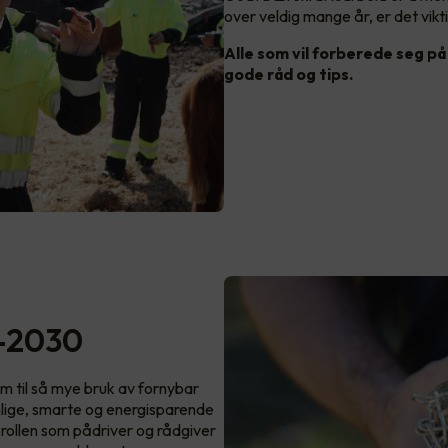
over veldig mange år, er det vi
Alle som vil forberede seg på 
gode råd og tips.
6-2030
 om til så mye bruk av fornybar
nnlige, smarte og energisparende
ss rollen som pådriver og rådgiver