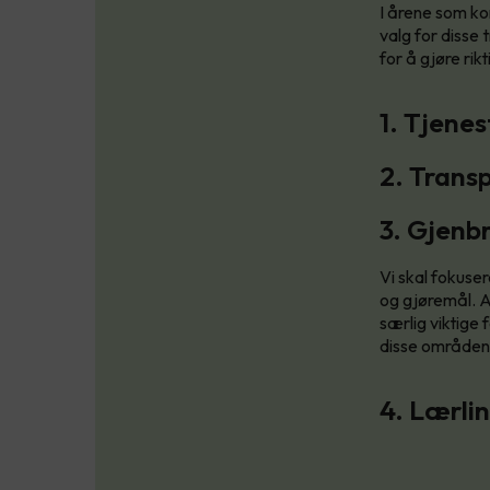
I årene som ko
valg for disse
for å gjøre rik
1. Tjene
2. Trans
3. Gjenbr
Vi skal fokuse
og gjøremål. A
særlig viktige 
disse områdene 
4. Lærli