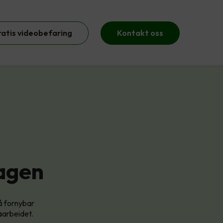
ratis videobefaring
Kontakt oss
dagen
på fornybar
maarbeidet.