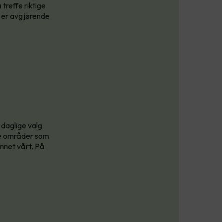
treffe riktige
g er avgjørende
 daglige valg
tre områder som
unnet vårt. På