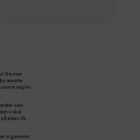
For å kunne
ilby ansatte
å komme seg inn
verdier som
dan vi skal
 på plass nå,
jør vi gjennom