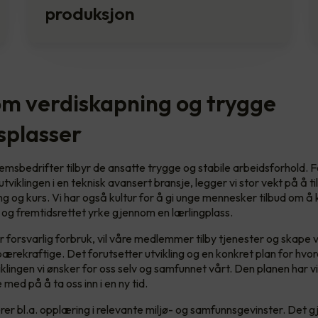
produksjon
m verdiskapning og trygge
splasser
emsbedrifter tilbyr de ansatte trygge og stabile arbeidsforhold. 
v utviklingen i en teknisk avansert bransje, legger vi stor vekt på å t
g og kurs. Vi har også kultur for å gi unge mennesker tilbud om 
 og fremtidsrettet yrke gjennom en lærlingplass.
r forsvarlig forbruk, vil våre medlemmer tilby tjenester og skape 
ærekraftige. Det forutsetter utvikling og en konkret plan for hvor
klingen vi ønsker for oss selv og samfunnet vårt. Den planen har vi
 med på å ta oss inn i en ny tid.
er bl.a. opplæring i relevante miljø- og samfunnsgevinster. Det g