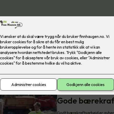
Gode bærekraft
Godt bærekraftsarbeid er avhengi