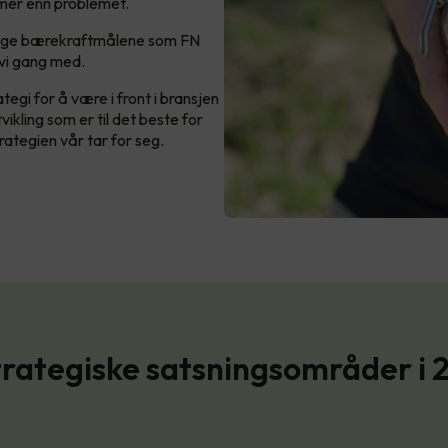
n mer enn problemet.
viktige bærekraftmålene som FN
 vi gang med.
egi for å være i front i bransjen
ikling som er til det beste for
rategien vår tar for seg.
trategiske satsningsområder i 