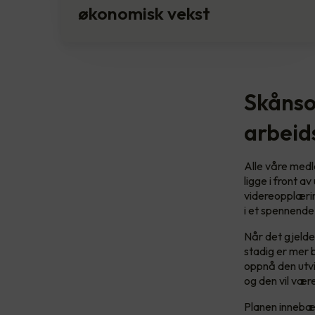
økonomisk vekst
Skånso
arbeid
Alle våre medl
ligge i front a
videreopplærin
i et spennende
Når det gjelde
stadig er mer b
oppnå den utvi
og den vil være
Planen innebær