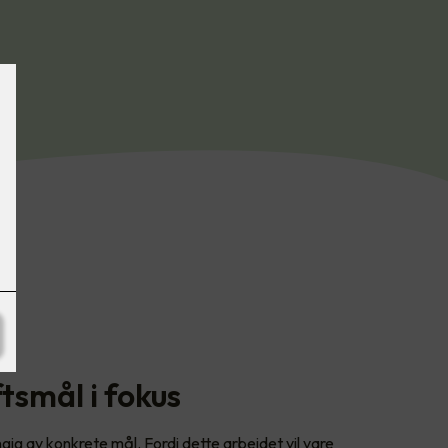
smål i fokus
g av konkrete mål. Fordi dette arbeidet vil vare