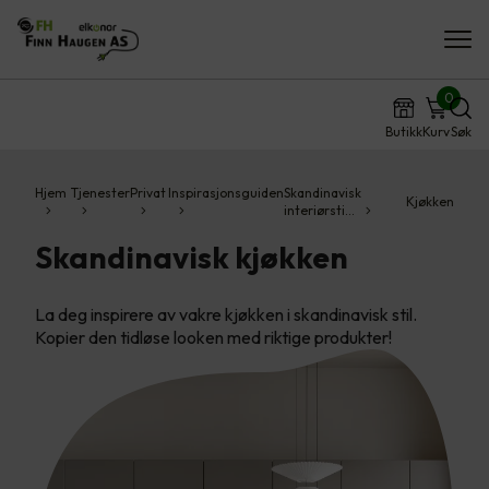
0
Butikk
Kurv
Søk
Hjem
Tjenester
Privat
Inspirasjonsguiden
Skandinavisk
Kjøkken
interiørsti…
Skandinavisk kjøkken
La deg inspirere av vakre kjøkken i skandinavisk stil.
Kopier den tidløse looken med riktige produkter!