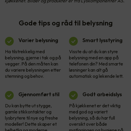
kjøkkenet. Bilder og produkter er fra Lyskomponenter AS.
Gode tips og råd til belysning
Varier belysning
Smart lysstyring
Ha tilstrekkelig med
Visste du at du kan styre
belysning, gjerne i tak og på
belysning med en app på
vegger. På den måten kan
telefonen din? Med smarte
du variere belysningen etter
løsninger kan alt gå
stemning og behov.
automatisk og lekende lett.
Gjennomført stil
Godt arbeidslys
Du kan bytte ut stygge,
På kjøkkenet er det viktig
gamle stikkontakter og
med god og variert
lysbrytere til nye og freshe
belysning, så du har full
modeller! Dette skaper et
oversikt over både
helhetlig og moderne
matlagingen og hygiene på