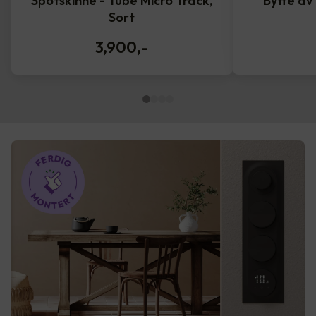
Spotskinne - Tube Micro Track,
Bytte av
Sort
3,900
,-