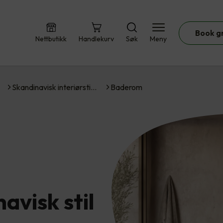
Book g
Nettbutikk
Handlekurv
Søk
Meny
Skandinavisk interiørsti…
Baderom
avisk stil