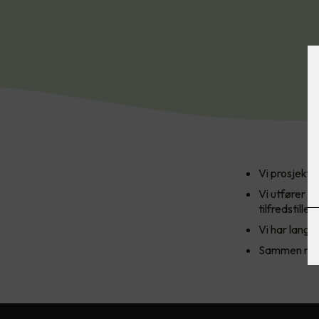
Vi prosjekte
Vi utfører o
tilfredstille
Vi har lang 
Sammen med 