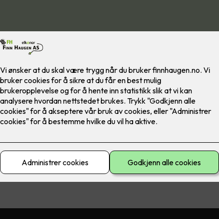
rer og leverer komplette nødlysanlegg som tilfredstiller regelverke
gså de årlige service-avtaler på disse anlegg. Dette utføres komp
r kravene i internkontrollen.
erfaring i prosjektering, levering og montering av alle typer nødlys
våre seriøse leverandører kan vi sammen levere optimale løsnin