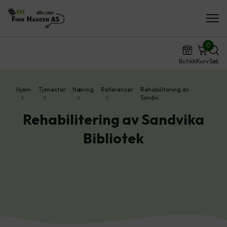
0
Butikk
Kurv
Søk
Hjem
Tjenester
Næring
Referanser
Rehabilitering av
Sandvi…
Rehabilitering av Sandvika
Bibliotek