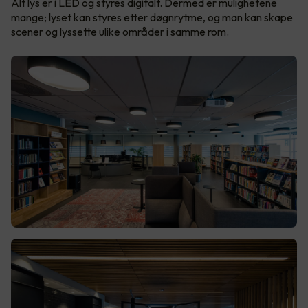
Alt lys er i LED og styres digitalt. Dermed er mulighetene
mange; lyset kan styres etter døgnrytme, og man kan skape
scener og lyssette ulike områder i samme rom.