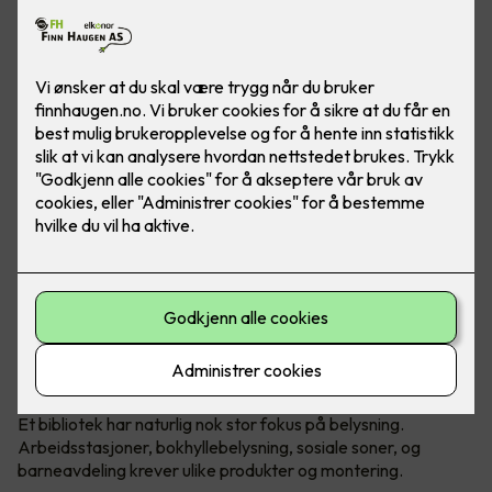
Sandvika Bibliotek er et komplekst
bygg der mange behov skal dekkes.
Et bibliotek har naturlig nok stor fokus på belysning.
Arbeidsstasjoner, bokhyllebelysning, sosiale soner, og
barneavdeling krever ulike produkter og montering.