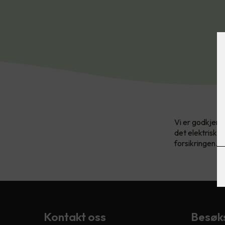
Vi er godkjent 
det elektriske
forsikringen.
Kontakt oss
Besøk