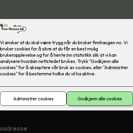
av Gjensidige forsikring til å montere brannalarmanlegg, og å fore
 anlegg i landbruket, slik at sikkerheten opprettholdes og rabatt o
sadresse